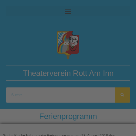
Theaterverein Rott Am Inn
Ferienprogramm
Sechs Kinder haben beim Ferienprogramm am 23. August 2018 den