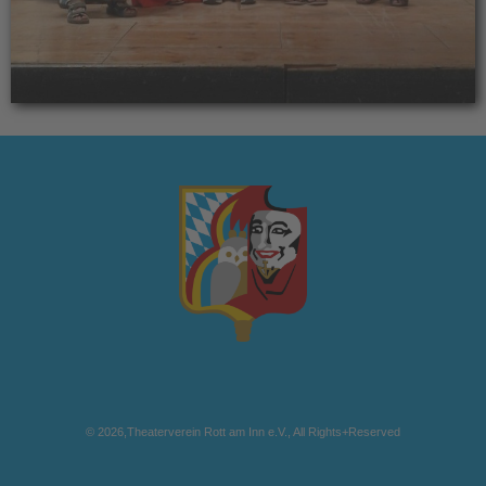
© 2026,Theaterverein Rott am Inn e.V., All Rights+Reserved