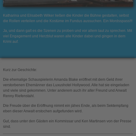
Katharina und Elisabeth Wilker ließen die Kinder die Bühne gestalten, selbst
die Rollen verteilen und die Kostüme im Fundus aussuchen. Ein Mordsspass!!!
Ja, und dann galt es die Szenen zu proben und vor allem laut zu sprechen. Mit
viel Engagement und Herzblut waren alle Kinder dabei und gingen in dem
Krimi auf.
Kurz zur Geschichte:
Die ehemalige Schauspielerin Amanda Blake eröffnet mit dem Geld ihrer
verstorbenen Ehemänner das Luxushotel Hollywood. Alle hat sie eingeladen
und viele sind gekommen. Unter anderem auch ihr alter Freund und Anwalt
Renny Riefenstahl.
Die Freude über die Eröffnung nimmt ein jähes Ende, als beim Sektempfang
eben dieser Anwalt erstochen aufgefunden wird.
Gut, dass unter den Gästen ein Kommissar und Ken Martinsen von der Presse
sind.