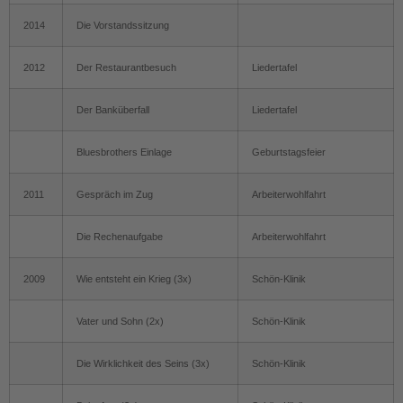
2014
Die Vorstandssitzung
2012
Der Restaurantbesuch
Liedertafel
Der Banküberfall
Liedertafel
Bluesbrothers Einlage
Geburtstagsfeier
2011
Gespräch im Zug
Arbeiterwohlfahrt
Die Rechenaufgabe
Arbeiterwohlfahrt
2009
Wie entsteht ein Krieg (3x)
Schön-Klinik
Vater und Sohn (2x)
Schön-Klinik
Die Wirklichkeit des Seins (3x)
Schön-Klinik