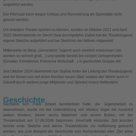
aufgeführt werden.
Der Pfarrsaal kann wegen Umbau und Renovierung als Spielstätte nicht
genutzt werden.
Um trotzdem Theater spielen zu können, wurden im Oktober 2021 und April
2022 Sketchabende im Stechl-Saal durchgeführt. Dabei hat die Theaterjugend
eigene Sketche aufgeführt und bei Sketchen der Aktiven mitgewirkt.
Mittlerweile ist diese „Generation“ Jugend auch ziemlich erwachsen (sie
werden so schnell groß…) und spielte bereits bei einigen Gelegenheiten
(Einakter, Krimidinner, Polnische Wirtschaft…) in gemischter Gruppe mit.
Seit Oktober 2024 übernimmt nun Sophia Kefer die Leitung der Theaterjugend
und wir freuen uns auf einen frischen neuen Start, sodass der Verein auch in
Zukunft durch weitere junge Mitglieder und Spieler(-innen) fortbesteht.
Geschichte
Nachdem sich Fredi Zimpel bereiterklärt hatte, die Jugendarbeit zu
übernehmen, wurde mit der Unterstützung von Markus Vogel mit zunächst
sieben Kindern, davon sechs Mädchen und einem Buben, mit der
Theaterarbeit am 17.09.2008 begonnen. Innerhalb kürzester Zeit konnten
bereits erste Sketche und kleine Theaterstücke zur Aufführung gebracht
werden, wie zum Beispiel die Geschichte vom Aschenbrödel oder „Der arme