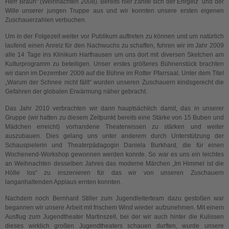
Herr Braun“ (Weihnachten 2008). Bereits hier zahlte sich der Ehrgeiz und der
Wille unserer jungen Truppe aus und wir konnten unsere ersten eigenen
Zuschauerzahlen verbuchen.
Um in der Folgezeit weiter vor Publikum auftreten zu können und um natürlich
laufend einen Anreiz für den Nachwuchs zu schaffen, fuhren wir im Jahr 2009
alle 14 Tage ins Klinikum Harthausen um uns dort mit diversen Sketchen am
Kulturprogramm zu beteiligen. Unser erstes größeres Bühnenstück brachten
wir dann im Dezember 2009 auf die Bühne im Rotter Pfarrsaal. Unter dem Titel
„Warum der Schnee nicht fällt“ wurden unseren Zuschauern kindsgerecht die
Gefahren der globalen Erwärmung näher gebracht.
Das Jahr 2010 verbrachten wir dann hauptsächlich damit, das in unserer
Gruppe (wir hatten zu diesem Zeitpunkt bereits eine Stärke von 15 Buben und
Mädchen erreicht) vorhandene Theaterwissen zu stärken und weiter
auszubauen. Dies gelang uns unter anderem durch Unterstützung der
Schauspielerin und Theaterpädagogin Daniela Burkhard, die für einen
Wochenend-Workshop gewonnen werden konnte. So war es uns ein leichtes
an Weihnachten desselben Jahres das moderne Märchen „Im Himmel ist die
Hölle los“ zu inszenieren für das wir von unseren Zuschauern
langanhaltenden Applaus ernten konnten.
Nachdem noch Bernhard Stiller zum Jugendleiterteam dazu gestoßen war
begannen wir unsere Arbeit mit frischem Wind wieder aufzunehmen. Mit einem
Ausflug zum Jugendtheater Martinszell, bei der wir auch hinter die Kulissen
dieses wirklich großen Jugendtheaters schauen durften, wurde unsere