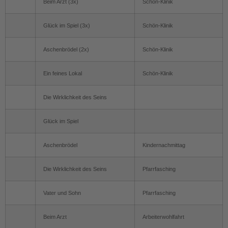
Beim Arzt (3x)
Schön-Klinik
Glück im Spiel (3x)
Schön-Klinik
Aschenbrödel (2x)
Schön-Klinik
Ein feines Lokal
Schön-Klinik
Die Wirklichkeit des Seins
Glück im Spiel
Aschenbrödel
Kindernachmittag
Die Wirklichkeit des Seins
Pfarrfasching
Vater und Sohn
Pfarrfasching
Beim Arzt
Arbeiterwohlfahrt