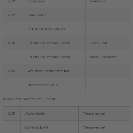
2013
Krippenspiel
Pfarrkirche
2012
Ganz anders
Im Himmel ist die Hölle los
2010
Ein Stall voll Licht und Farben
Stechl-Saal
Ein Stall voll Licht und Farben
Kirche Feldkirchen
2009
Warum der Schnee nicht fällt
Der arme Herr Braun
Aufgeführte Sketche der Jugend
2019
Aschenbrödel
Theaterfestival
Ein feines Lokal
Theaterfestival